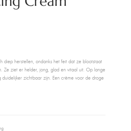
ing Cream
h diep herstellen, ondanks het feit dat ze blootstaat
 Ze ziet er helder, jong, glad en vitaal uit. Op lange
g duidelijker zichtbaar zijn. Een crème voor de droge
ng