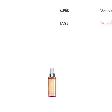
Germai
MERK
Zuurstof
TAGS