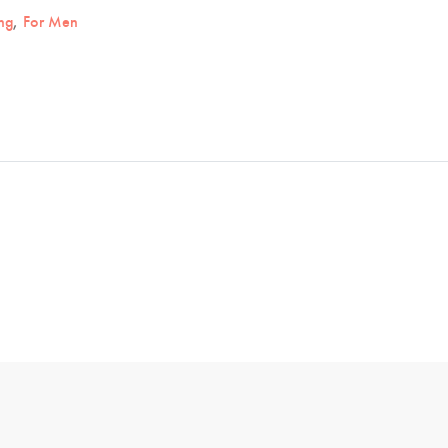
ng
For Men