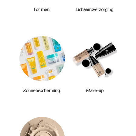
For men
Lichaamsverzorging
Zonnebescherming
Make-up