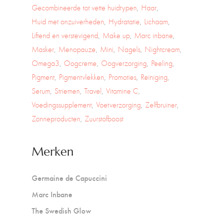
Gecombineerde tot vette huidtypen
Haar
Huid met onzuiverheden
Hydratatie
Lichaam
Liftend en verstevigend
Make up
Marc inbane
Masker
Menopauze
Mini
Nagels
Nightcream
Omega3
Oogcreme
Oogverzorging
Peeling
Pigment
Pigmentvlekken
Promoties
Reiniging
Serum
Striemen
Travel
Vitamine C
Voedingssupplement
Voetverzorging
Zelfbruiner
Zonneproducten
Zuurstofboost
Merken
Germaine de Capuccini
Marc Inbane
The Swedish Glow